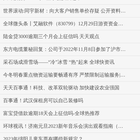
世界滚动:同宇新材：向大客户销售单价存疑 公开资料信披矛盾
全球微头条丨艾融软件（830799）12月29日游资资金净买入4.99万元
陆金贷3000逾期三个月会上征信吗 天天观点
东方电缆董秘回复：公司于2022年11月8日参加了沪市“海阔天空风正扬帆”海风缆行业三季报集体业绩说明会_前沿热点
采石场成滑雪场——“冷”冰雪 “热”起来 全球快资讯
今冬明春重点物资运输要畅通有序 严禁限制运输服务|每日热点
天天百事通！科技、改革双轮驱动 加快建设农业强国
百事通！武汉保租房可以自己装修吗
富宝贷借款逾期18天会上征信吗-全球热推荐
环球视讯！济南元旦2023新年音乐会演出观看指南（票价+节目单）
2023年绵阳儿童车票有哪些新规定？