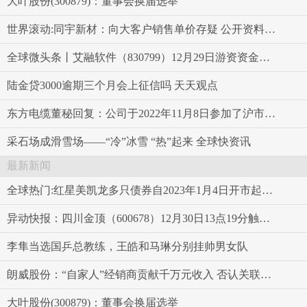
大叶股份(300879)：董事会换届选举
世界滚动:同宇新材：向大客户销售单价存疑 公开资料信披矛盾
全球微头条丨艾融软件（830799）12月29日游资资金净买入4.99万元
陆金贷3000逾期三个月会上征信吗 天天观点
东方电缆董秘回复：公司于2022年11月8日参加了沪市“海阔天空风正扬帆”海风缆行业三季报集体业绩说明会_前沿热点
采石场成滑雪场——“冷”冰雪 “热”起来 全球快资讯
最新新闻
全球热门:红星美凯龙多只债券自2023年1月4日开市起停牌
异动快报：四川金顶（600678）12月30日13点19分触及涨停板
李隼当选国乒总教练，王皓和马琳分别挂帅男女队
朗威股份：“自家人”经销商贡献千万元收入 否认关联方实际经营或虚假陈述 环球快播
大叶股份(300879)：董事会换届选举