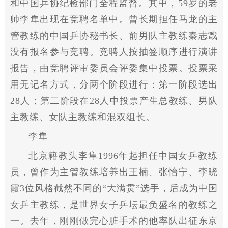
和中国乒协纪检部门全程监督。其中，59岁的老
帅李隼出现在竞聘名单中。曾长期担任马龙的主
管教练的中国乒协秘书长、前男队主教练秦志戬
没有报名参与竞聘。竞聘人按抽签顺序进行演讲
报告，由竞聘评审委员会评委集中投票。投票采
用无记名方式，分两个阶段进行：第一阶段选出
28人；第二阶段在28人中投票产生总教练、男队
主教练、女队主教练和混双组长。
李隼
北京籍教头李隼1996年起担任中国女乒教练
员，曾作为主管教练培养出王楠、张怡宁、李晓
霞3位风格截然不同的“大满贯”选手，后成为中国
女乒主教练，是世界女子乒坛最负盛名的教练之
一。去年，刚刚做完心脏手术的他率队出征东京