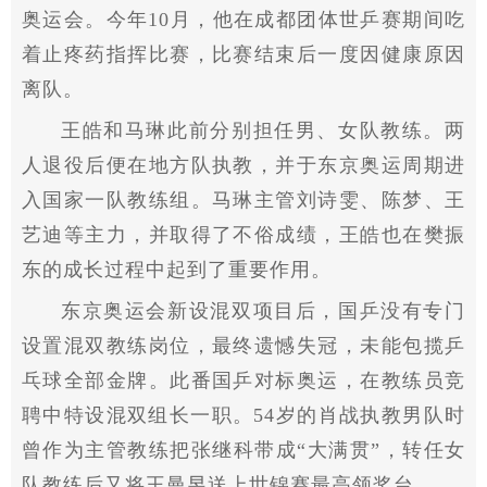
奥运会。今年10月，他在成都团体世乒赛期间吃
着止疼药指挥比赛，比赛结束后一度因健康原因
离队。
王皓和马琳此前分别担任男、女队教练。两
人退役后便在地方队执教，并于东京奥运周期进
入国家一队教练组。马琳主管刘诗雯、陈梦、王
艺迪等主力，并取得了不俗成绩，王皓也在樊振
东的成长过程中起到了重要作用。
东京奥运会新设混双项目后，国乒没有专门
设置混双教练岗位，最终遗憾失冠，未能包揽乒
乓球全部金牌。此番国乒对标奥运，在教练员竞
聘中特设混双组长一职。54岁的肖战执教男队时
曾作为主管教练把张继科带成“大满贯”，转任女
队教练后又将王曼昱送上世锦赛最高领奖台。