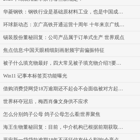
华菱钢铁：钢铁行业是基础原材料工业，也是中国成为制造强国的重要组成部分-世界要闻
环球新动态：京广高铁开通运营十周年 十年来京广线安全运送旅客16.9亿人次
锡装股份董秘回复：公司产品属于订单式生产 世界观点
焦点信息:中国天眼精细刻画射频宇宙偏振特征
被子什么填充物最好，四大常见被子填充物介绍?|要闻速递
Win11 记事本标签页功能曝光
借购消费贷网贷18万逾期还不起会不会面临被对方起诉的风险
世界杯夺冠后，梅西肖像文身供不应求
怎么分别鸽子公母 鸽子公母怎么看|世界聚焦
海王生物董秘回复：目前，中介机构已根据前期获取的公司信息基本完成尽职调查报告的编制工作
平安新一贷贷款逾期18年不还征信有什么影响|今亮点