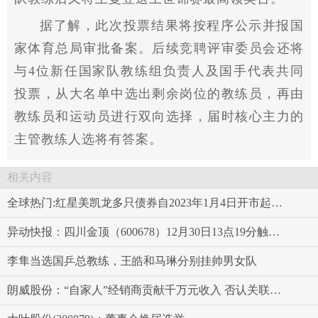
据了解，此次投票结果将按程序公示并报国
家体育总局审批备案。后续竞聘评审委员会还将
与4位新任国家队教练组负责人及国手代表共同
投票，从大名单中选出剩余岗位的教练员，再由
教练员和运动员进行双向选择，届时核心主力的
主管教练人选将有答案。
相关内容
全球热门:红星美凯龙多只债券自2023年1月4日开市起停牌
异动快报：四川金顶（600678）12月30日13点19分触及涨停板
李隼当选国乒总教练，王皓和马琳分别挂帅男女队
朗威股份：“自家人”经销商贡献千万元收入 否认关联方实际经营或虚假陈述 环球快播