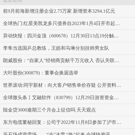
最新新闻
前9月前海新增注册企业2.75万家 新增资本3294.1亿元
全球热门:红星美凯龙多只债券自2023年1月4日开市起停牌
异动快报：四川金顶（600678）12月30日13点19分触及涨停板
李隼当选国乒总教练，王皓和马琳分别挂帅男女队
朗威股份：“自家人”经销商贡献千万元收入 否认关联方实际经营或虚假陈述 环球快播
大叶股份(300879)：董事会换届选举
世界滚动:同宇新材：向大客户销售单价存疑 公开资料信披矛盾
全球微头条丨艾融软件（830799）12月29日游资资金净买入4.99万元
陆金贷3000逾期三个月会上征信吗 天天观点
东方电缆董秘回复：公司于2022年11月8日参加了沪市“海阔天空风正扬帆”海风缆行业三季报集体业绩说明会_前沿热点
采石场成滑雪场——“冷”冰雪 “热”起来 全球快资讯