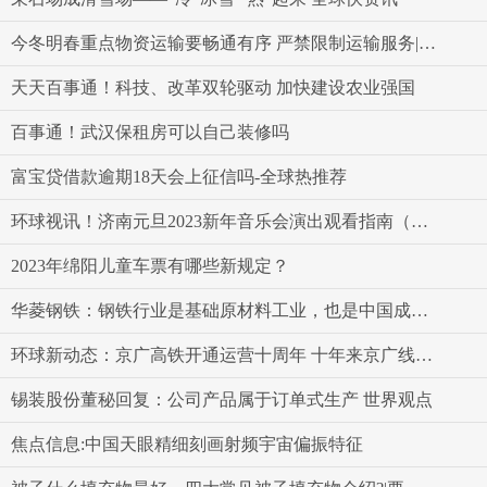
今冬明春重点物资运输要畅通有序 严禁限制运输服务|每日热点
天天百事通！科技、改革双轮驱动 加快建设农业强国
百事通！武汉保租房可以自己装修吗
富宝贷借款逾期18天会上征信吗-全球热推荐
环球视讯！济南元旦2023新年音乐会演出观看指南（票价+节目单）
2023年绵阳儿童车票有哪些新规定？
华菱钢铁：钢铁行业是基础原材料工业，也是中国成为制造强国的重要组成部分-世界要闻
环球新动态：京广高铁开通运营十周年 十年来京广线安全运送旅客16.9亿人次
锡装股份董秘回复：公司产品属于订单式生产 世界观点
焦点信息:中国天眼精细刻画射频宇宙偏振特征