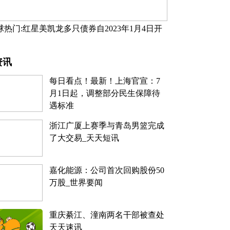
球热门:红星美凯龙多只债券自2023年1月4日开
起停牌
资讯
每日看点！最新！上海官宣：7
月1日起，调整部分民生保障待
遇标准
浙江广厦上赛季与青岛男篮完成
了大交易_天天短讯
嘉化能源：公司首次回购股份50
万股_世界要闻
重庆綦江、潼南两名干部被查处
天天速讯