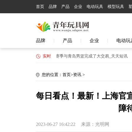
首页
品牌
产品
企业
电动玩具
模型玩具
品牌
产品
企业
电动玩
|
|
|
障待遇标准
浙江广厦上赛季与青岛男篮完成了大交易_天天短讯
实时
嘉
您的位置：
首页
>
资讯
>
每日看点！最新！上海官宣
障
2023-06-27 16:42:22
来源：光明网