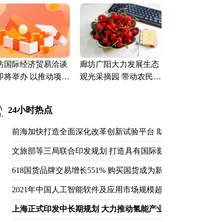
.1亿元
不属实
坊国际经济贸易洽谈
廊坊广阳大力发展生态
即将举办 以推动项目
观光采摘园 带动农民就
约落地为目标
业达5000人
24小时热点
前海加快打造全面深化改革创新试验平台 助推深圳打造国际
文旅部等三局联合印发规划 打造具有国际影响力的黄河文化
618国货品牌交易增长551% 购买国货成为新的消费潮流
2021年中国人工智能软件及应用市场规模超50亿美元 同比上涨4
上海正式印发中长期规划 大力推动氢能产业高质量发展