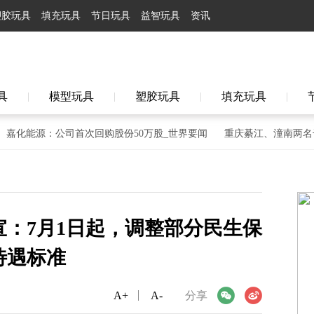
塑胶玩具
填充玩具
节日玩具
益智玩具
资讯
具
模型玩具
塑胶玩具
填充玩具
|
|
|
|
化能源：公司首次回购股份50万股_世界要闻
重庆綦江、潼南两名干部
：7月1日起，调整部分民生保
待遇标准
A+
微信
A-
微博
分享