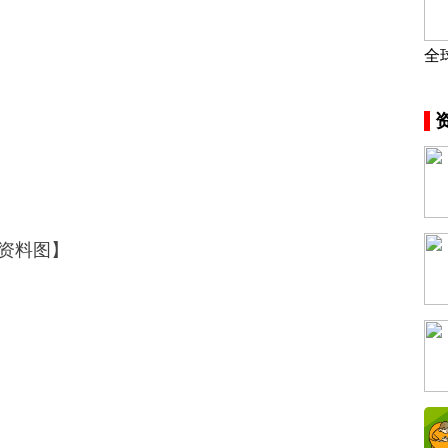
全
市
资料图】