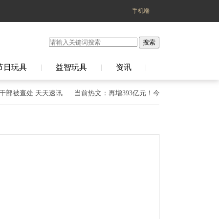
手机端
搜索
节日玩具
益智玩具
资讯
|
|
|
被查处 天天速讯
当前热文：再增393亿元！今年江西已累计发债1459