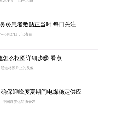
思中文，netware卸
性鼻炎患者敷贴正当时 每日关注
--6月27日，记者在
钢笔怎么抠图详细步骤 看点
钢笔 通道将照片上的头像
：确保迎峰度夏期间电煤稳定供应
、中国煤炭运销协会发