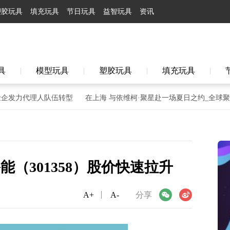
塑胶玩具
填充玩具
节日玩具
益智玩具
资讯
具
模型玩具
塑胶玩具
填充玩具
|
|
|
|
力代理人队伍转型
在上海 与依维柯·聚星赴一场夏日之约_全球聚焦
南裕能（301358）股价快速拉升
A+
微信
A-
微博
分享