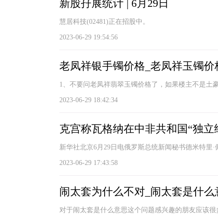
新股孖展统计 | 6月29日
慧居科技(02481)正在招股中。
2023-06-29 19:54:56
老凤祥银手镯价格_老凤祥玉镯价
1、不要问老凤祥翡翠玉镯价格了，如果楼主不是土
2023-06-29 18:42:34
克宫称瓦格纳在中非共和国“独立经
新华社北京6月29日电俄罗斯总统新闻秘书德米特里·
2023-06-29 17:43:58
闹太套为什么不对_闹太套是什么
对于闹太套是什么意思这个问题感兴趣的朋友应该很