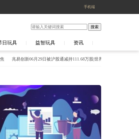
手机端
搜索
节日玩具
益智玩具
资讯
|
|
|
兆易创新06月29日被沪股通减持111.68万股|世界速讯
设置虚拟内存