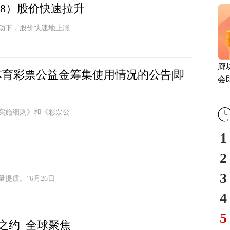
94
1358）股价快速拉升
动下，股价快速地上涨
廊
体育彩票公益金筹集使用情况的公告|即
会
履
实施细则》和《彩票公
1
2
3
提质。”6月26日
4
5
之约_全球聚焦