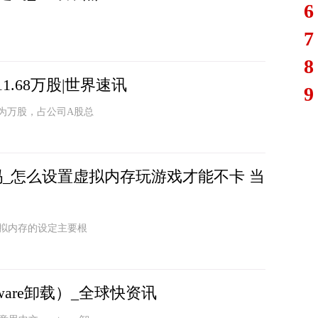
6
7
8
1.68万股|世界速讯
9
量为万股，占公司A股总
_怎么设置虚拟内存玩游戏才能不卡 当
虚拟内存的设定主要根
tware卸载）_全球快资讯