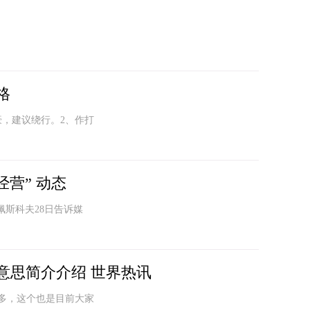
格
豪，建议绕行。2、作打
营” 动态
佩斯科夫28日告诉媒
意思简介介绍 世界热讯
多，这个也是目前大家