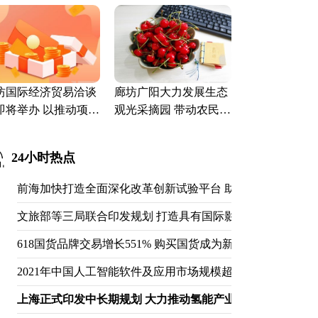
.1亿元
不属实
坊国际经济贸易洽谈
廊坊广阳大力发展生态
即将举办 以推动项目
观光采摘园 带动农民就
约落地为目标
业达5000人
24小时热点
前海加快打造全面深化改革创新试验平台 助推深圳打造国际
文旅部等三局联合印发规划 打造具有国际影响力的黄河文化
618国货品牌交易增长551% 购买国货成为新的消费潮流
2021年中国人工智能软件及应用市场规模超50亿美元 同比上涨4
上海正式印发中长期规划 大力推动氢能产业高质量发展