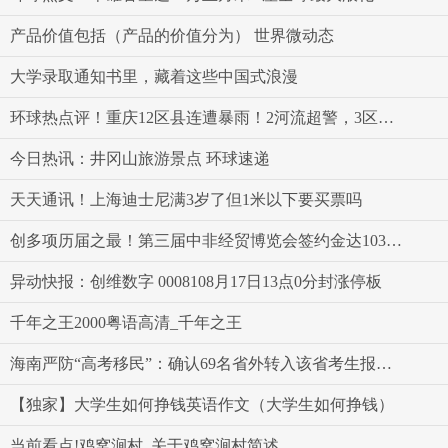
产品价值包括（产品的价值分为） 世界微动态
大学录取通知书里，藏着这些中国式浪漫
环球热点评！重庆12区县连遭暴雨！2河流超警，3区县地质灾害风险高！
今日热讯：井冈山旅游景点 环球速递
天天通讯！上海迪士尼满3岁了但1米以下要买票吗
创多项历届之最！第三届中非经贸博览会签约金达103亿美元
异动快报：创维数字 0008108月17日13点0分封涨停板
千年之王2000粤语高清_千年之王
海南严防“高考移民”：确认69名省外转入该省考生报考资格受限
【独家】大学生如何挣钱英语作文（大学生如何挣钱）
当前看点!鸡窝涧村_关于鸡窝涧村简述