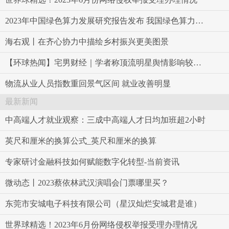
2023年中国绿色算力发展研究报告发布 我国绿色算力发展态势良好 全球速看料
海右观丨在齐心协力中描绘乡村振兴更美图景
【环球热闻】宅男财经｜学者称顶流明星舆情影响较大，相关公司应给投资者交代
物流从业人员指数重回景气区间 就业改善明显
最新新闻
中高端人才就业观察：三成中高端人才日均加班超2小时
英尺和厘米的换算公式_英尺和厘米的换算
专家研讨金融科技如何赋能数字化转型-当前资讯
微动态丨2023蔡依林武汉演唱会门票哪里买？
东莞市安城电子科技有限公司（星汉灿烂安城君是谁）
世界球精选！2023年6月份网络侵权举报受理办理情况