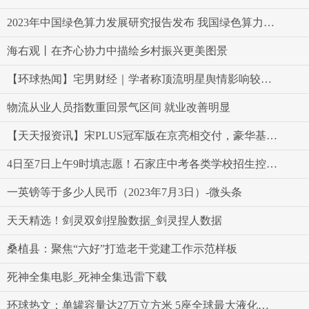
2023年中国绿色算力发展研究报告发布 我国绿色算力发展态势良好 全球速看料
海右观丨在齐心协力中描绘乡村振兴更美图景
【环球热闻】宅男财经｜学者称顶流明星舆情影响较大，相关公司应给投资者交代
物流从业人员指数重回景气区间 就业改善明显
【天天报资讯】宋PLUS冠军版在京亮相交付，豪华基因更加强大
4日至7日上午9时填志愿！石家庄中考各类学校招生控制分数线公布|世界速讯
一英镑等于多少人民币（2023年7月3日）-微头条
天天精选！剑灵双剑捏脸数据_剑灵捏人数据
桑植县：聚焦“六好”打造老干党建工作示范样板
死神全集电影_死神全集迅雷下载
环球热文：单罐容量达27万立方米 5座全球最大液化天然气储罐主体结构完工