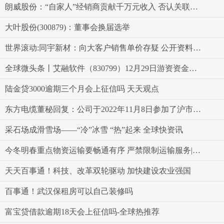
朗威股份：“自家人”经销商贡献千万元收入 否认关联方实际经营或虚假陈述 环球快播
大叶股份(300879)：董事会换届选举
世界滚动:同宇新材：向大客户销售单价存疑 公开资料信披矛盾
全球微头条丨艾融软件（830799）12月29日游资资金净买入4.99万元
陆金贷3000逾期三个月会上征信吗 天天观点
东方电缆董秘回复：公司于2022年11月8日参加了沪市“海阔天空风正扬帆”海风缆行业三季报集体业绩说明会_前沿热点
采石场成滑雪场——“冷”冰雪 “热”起来 全球快资讯
今冬明春重点物资运输要畅通有序 严禁限制运输服务|每日热点
天天百事通！科技、改革双轮驱动 加快建设农业强国
百事通！武汉保租房可以自己装修吗
富宝贷借款逾期18天会上征信吗-全球热推荐