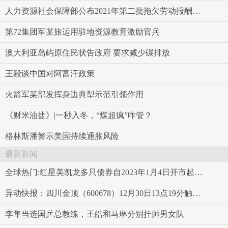
人力资源社会保障部公布2021年第二批拖欠劳动报酬典型案件
第72集团军某旅运用驻地资源教育激励官兵
澳大利亚岛屿原住民状告政府 要求减少碳排放
王毅谈中国对阿富汗政策
火箭军某部发挥身边典型示范引领作用
《财米油盐》|一秒入冬，“煤超疯”咋管？
格林斯潘警示美国持续通胀风险
最新新闻
全球热门:红星美凯龙多只债券自2023年1月4日开市起停牌
异动快报：四川金顶（600678）12月30日13点19分触及涨停板
李隼当选国乒总教练，王皓和马琳分别挂帅男女队