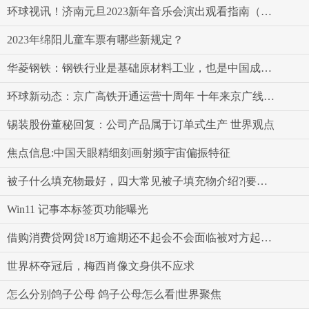
环球视讯！济南元旦2023新年音乐会演出观看指南（票价+节目单）
2023年绵阳儿童车票有哪些新规定？
华菱钢铁：钢铁行业是基础原材料工业，也是中国成为制造强国的重要组成部分-世界要闻
环球新动态：京广高铁开通运营十周年 十年来京广线安全运送旅客16.9亿人次
锡装股份董秘回复：公司产品属于订单式生产 世界观点
焦点信息:中国天眼精细刻画射频宇宙偏振特征
被子什么填充物最好，四大常见被子填充物介绍?|要闻速递
Win11 记事本标签页功能曝光
借购消费贷网贷18万逾期还不起会不会面临被对方起诉的风险
世界杯夺冠后，梅西肖像文身供不应求
怎么分别鸽子公母 鸽子公母怎么看|世界聚焦